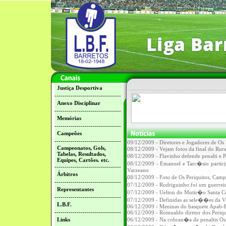
Justiça Desportiva
---------------------------------
Anexo Disciplinar
---------------------------------
Memórias
---------------------------------
Campeões
---------------------------------
09/12/2009 - Diretores e Jogadores de O
Campeonatos, Gols,
08/12/2009 - Vejam fotos da final do Rura
Tabelas, Resultados,
08/12/2009 - Flavinho defende penalti 
Equipes, Cartões. etc.
08/12/2009 - Emanoel e Tarc�sio parti
---------------------------------
Varzeano
Árbitros
08/12/2009 - Foto de Os Periquitos, Ca
---------------------------------
07/12/2009 - Rodriguinho foi um guerre
Representantes
07/12/2009 - Uelton do Mutir�o Santa C
---------------------------------
07/12/2009 - Definidas as sele��es da V
L.B.F.
06/12/2009 - Meninas do basquete Apab-
---------------------------------
06/12/2009 - Romualdo diretor dos Periq
Links
06/12/2009 - Na cobran�a de penaltis 