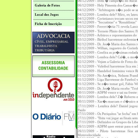
---------------------------------
06/12/2009 - Ibitu � campe�o do Rural
Galeria de Fotos
06/12/2009 - Hely Pimenta dos Camar�e
---------------------------------
04/12/2009 - "Arbitragem n�o pode se se
Local dos Jogos
04/12/2009 - Lembra dele? Miro, ex later
04/12/2009 - Corintianos trocam socos em
---------------------------------
04/12/2009 - "Socratistas" e "Ronaldistas"
Ficha de Inscrição
03/12/2009 - Ferrovi�ria-71 revela Lance
03/12/2009 - Torneio Plinio dos Santos: 
03/12/2009 - Arbitros e representantes do 
03/12/2009 - Biribol barretense enfrenta
02/12/2009 - Dr. Jos� Maria dos Santos
02/12/2009 - Willian, zagueiro do Corin
02/12/2009 - Confira as pr�ximas rodad
02/12/2009 - Lembra dele? Cal�, o mo�
02/12/2009 - Vejam a Galeria de Fotos 
01/12/2009 - Voleibol barretense fica e
01/12/2009 - Handebol feminino vence Ri
01/12/2009 - No Am�rica, Nelsom Prand
01/12/2009 - Liga Barretense de Futebol va
01/12/2009 - Se n�o tomar gol, Fabio Wil
30/11/2009 - Dr. Jos� Maria recebe "Tr
30/11/2009 - ADPM vence e sai na frente p
30/11/2009 - Lembra dele? Z� Roberto e
30/11/2009 - Xar�s marcam e cl�ssico n
27/11/2009 - Lembra dele? Daniel jogo
Paulo
27/11/2009 - Os Periquitos "se fecha" em b
27/11/2009 - "Ibitu vai jogar as finais s
27/11/2009 - Definidos os Grupos da Libe
26/11/2009 - ADPM quer entrar para o s
26/11/2009 - Piloto barretense fica 
Motovelocidade