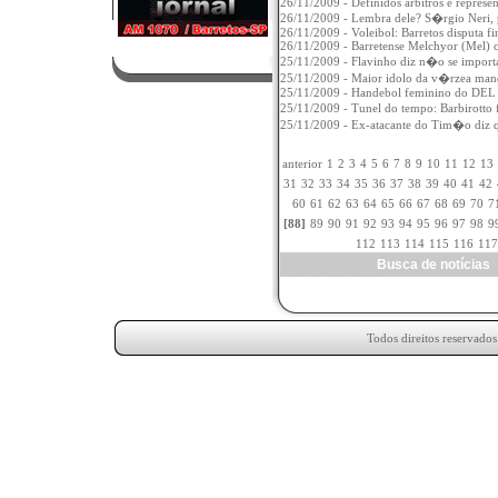
26/11/2009 - Definidos arbitros e represe
26/11/2009 - Lembra dele? S�rgio Neri, p
26/11/2009 - Voleibol: Barretos disputa f
26/11/2009 - Barretense Melchyor (Mel) co
25/11/2009 - Flavinho diz n�o se import
25/11/2009 - Maior idolo da v�rzea mand
25/11/2009 - Handebol feminino do DEL B
25/11/2009 - Tunel do tempo: Barbirotto
25/11/2009 - Ex-atacante do Tim�o diz 
anterior
1
2
3
4
5
6
7
8
9
10
11
12
13
31
32
33
34
35
36
37
38
39
40
41
42
60
61
62
63
64
65
66
67
68
69
70
7
[88]
89
90
91
92
93
94
95
96
97
98
9
112
113
114
115
116
117
Busca de notícia
Todos direitos reservado