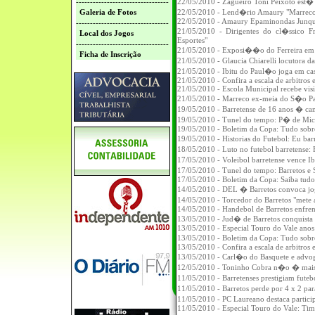
---------------------------------
22/05/2010 - Zagueiro Toni Peixoto est� 
Galeria de Fotos
22/05/2010 - Lend�rio Amaury "Marreco
22/05/2010 - Amaury Epaminondas Junqu
---------------------------------
21/05/2010 - Dirigentes do cl�ssico 
Local dos Jogos
Esportes"
---------------------------------
21/05/2010 - Exposi��o do Ferreira em
Ficha de Inscrição
21/05/2010 - Glaucia Chiarelli locutor
21/05/2010 - Ibitu do Paul�o joga em casa
21/05/2010 - Confira a escala de arbitros 
21/05/2010 - Escola Municipal recebe visi
21/05/2010 - Marreco ex-meia do S�o P
19/05/2010 - Barretense de 16 anos � 
19/05/2010 - Tunel do tempo: P� de Mi
19/05/2010 - Boletim da Copa: Tudo sobr
19/05/2010 - Historias do Futebol: Eu b
18/05/2010 - Luto no futebol barretens
17/05/2010 - Voleibol barretense vence I
17/05/2010 - Tunel do tempo: Barretos e
17/05/2010 - Boletim da Copa: Saiba tud
14/05/2010 - DEL � Barretos convoca jo
14/05/2010 - Torcedor do Barretos "mete
14/05/2010 - Handebol de Barretos enfren
13/05/2010 - Jud� de Barretos conquista
13/05/2010 - Especial Touro do Vale ano
13/05/2010 - Boletim da Copa: Tudo sob
13/05/2010 - Confira a escala de arbitros 
13/05/2010 - Carl�o do Basquete e advo
12/05/2010 - Toninho Cobra n�o � mais
11/05/2010 - Barretenses prestigiam fut
11/05/2010 - Barretos perde por 4 x 2 pa
11/05/2010 - PC Laureano destaca parti
11/05/2010 - Especial Touro do Vale: Tim