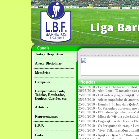
Justiça Desportiva
---------------------------------
Anexo Disciplinar
---------------------------------
Memórias
---------------------------------
Campeões
---------------------------------
26/05/2010 - Lendas Urbanas no futebol:
26/05/2010 - Alex Leite: "O matador esta d
Campeonatos, Gols,
Tabelas, Resultados,
25/05/2010 - Definida a programa��o de
Equipes, Cartões. etc.
25/05/2010 - Atletas impedidos de atu
---------------------------------
25/05/2010 - Bomba !!! Time da S�rie A 
Árbitros
25/05/2010 - Os Periquitos apresenta no
---------------------------------
23/05/2010 - BEC abate "galinha morta" do
Representantes
23/05/2010 - Missa de 7� dia pelo fale
---------------------------------
23/05/2010 - Frigor�fico da Diretora El
L.B.F.
23/05/2010 - Os Periquitos do craque Le
---------------------------------
23/05/2010 - Viver Feliz mant�m discipl
Links
23/05/2010 - Ap�s vit�ria 9x2 Ibitu con