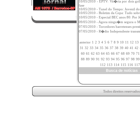
10/05/2010 - EPTV: Vit�ria por dois gol
fase
10/05/2010 - Tunel do Tempo: Juvenil do
10/05/2010 - Boletim da Copa: Tudo sob
10/05/2010 - Especial BEC anos 80: Por 
09/05/2010 - Agora ningu�m segura o 
07/05/2010 - Torcedores barretenses pr
07/05/2010 - R�dio Independente trans
anterior
1
2
3
4
5
6
7
8
9
10
11
12
13
31
32
33
34
35
36
37
38
39
40
41
42
60
61
62
63
64
65
66
67
68
69
70
71
88
89
90
91
92
93
94
95
96
97
98
99
112
113
114
115
116
117
Busca de notícia
Todos direitos reservado