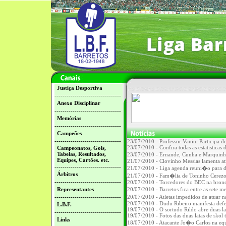
Justiça Desportiva
---------------------------------
Anexo Disciplinar
---------------------------------
Memórias
---------------------------------
Campeões
---------------------------------
23/07/2010 - Professor Vanini Participa d
23/07/2010 - Confira todas as estatistic
Campeonatos, Gols,
Tabelas, Resultados,
23/07/2010 - Ernande, Cunha e Marquinh
Equipes, Cartões. etc.
21/07/2010 - Clovinho Messias lamenta ati
---------------------------------
21/07/2010 - Liga agenda reuni�o para d
Árbitros
21/07/2010 - Fam�lia de Toninho Cerezo ap
---------------------------------
20/07/2010 - Torcedores do BEC na bronc
Representantes
20/07/2010 - Barretos fica entre as sete 
---------------------------------
20/07/2010 - Atletas impedidos de atua
20/07/2010 - Dudu Ribeiro manifesta defe
L.B.F.
19/07/2010 - O sortudo Rildo abre duas la
---------------------------------
19/07/2010 - Fotos das duas latas de skol 
Links
18/07/2010 - Atacante Jo�o Carlos na equ