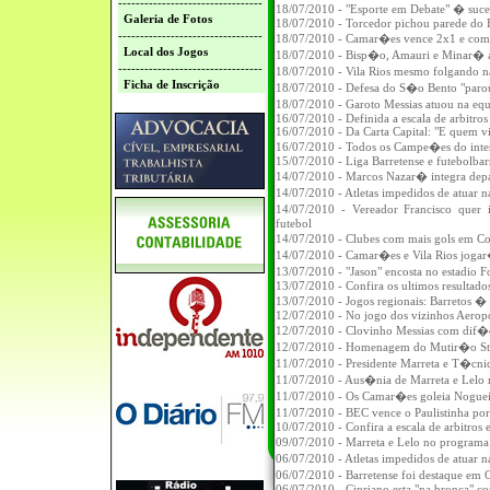
---------------------------------
18/07/2010 - "Esporte em Debate" � suce
Galeria de Fotos
18/07/2010 - Torcedor pichou parede do B
---------------------------------
18/07/2010 - Camar�es vence 2x1 e comp
Local dos Jogos
18/07/2010 - Bisp�o, Amauri e Minar� a
---------------------------------
18/07/2010 - Vila Rios mesmo folgando 
Ficha de Inscrição
18/07/2010 - Defesa do S�o Bento "paro
18/07/2010 - Garoto Messias atuou na e
16/07/2010 - Definida a escala de arbitros
16/07/2010 - Da Carta Capital: "E quem vi
16/07/2010 - Todos os Campe�es do inter
15/07/2010 - Liga Barretense e futebolbar
14/07/2010 - Marcos Nazar� integra dep
14/07/2010 - Atletas impedidos de atua
14/07/2010 - Vereador Francisco qu
futebol
14/07/2010 - Clubes com mais gols em Co
14/07/2010 - Camar�es e Vila Rios jogar
13/07/2010 - "Jason" encosta no estadio F
13/07/2010 - Confira os ultimos resultado
13/07/2010 - Jogos regionais: Barretos �
12/07/2010 - No jogo dos vizinhos Aeropo
12/07/2010 - Clovinho Messias com dif
12/07/2010 - Homenagem do Mutir�o Sta
11/07/2010 - Presidente Marreta e T�c
11/07/2010 - Aus�nia de Marreta e Lelo 
11/07/2010 - Os Camar�es goleia Noguei
11/07/2010 - BEC vence o Paulistinha p
10/07/2010 - Confira a escala de arbitros 
09/07/2010 - Marreta e Lelo no programa
06/07/2010 - Atletas impedidos de atua
06/07/2010 - Barretense foi destaque e
06/07/2010 - Cipriano esta "na bronca" c