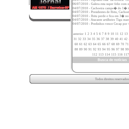
06/07/2010 - Galera esta super feliz com 
04/07/2010 - Cachoeira campe� do 1� tu
04/07/2010 - Presidentes de Ibitu, Cachoe
04/07/2010 - Ibitu perde e fica em 3� n
04/07/2010 - Atacante artilheiro Tigu mar
04/07/2010 - Predinhos vence Cecap por 4
anterior
1
2
3
4
5
6
7
8
9
10
11
12
13
31
32
33
34
35
36
37
38
39
40
41
42
60
61
62
63
64
65
66
67
68
69
70
71
88
89
90
91
92
93
94
95
96
97
98
99
112
113
114
115
116
117
Busca de notícia
Todos direitos reservado