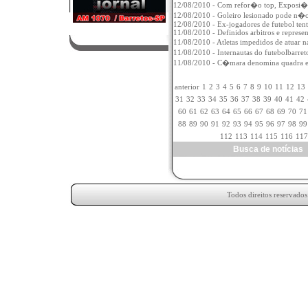
12/08/2010 - Com refor�o top, Exposi��
12/08/2010 - Goleiro lesionado pode n�o 
12/08/2010 - Ex-jogadores de futebol ten
11/08/2010 - Definidos arbitros e represe
11/08/2010 - Atletas impedidos de atua
11/08/2010 - Internautas do futebolbarr
11/08/2010 - C�mara denomina quadr
anterior
1
2
3
4
5
6
7
8
9
10
11
12
13
31
32
33
34
35
36
37
38
39
40
41
42
60
61
62
63
64
65
66
67
68
69
70
71
88
89
90
91
92
93
94
95
96
97
98
99
112
113
114
115
116
117
Busca de notícia
Todos direitos reservado