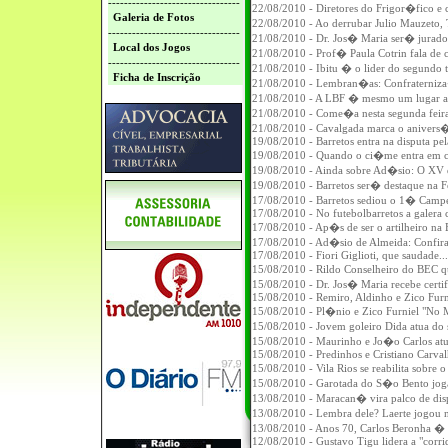
---------------------------------
22/08/2010 - Diretores do Frigor�fico e 
Galeria de Fotos
22/08/2010 - Ao derrubar Julio Mauzeto,
---------------------------------
21/08/2010 - Dr. Jos� Maria ser� jurad
Local dos Jogos
21/08/2010 - Prof� Paula Cotrin fala de 
---------------------------------
21/08/2010 - Ibitu � o lider do segundo
Ficha de Inscrição
21/08/2010 - Lembran�as: Confraterniza
21/08/2010 - A LBF � mesmo um lugar a
21/08/2010 - Come�a nesta segunda feira
21/08/2010 - Cavalgada marca o anivers�
19/08/2010 - Barretos entra na disputa pe
19/08/2010 - Quando o ci�me entra em
19/08/2010 - Ainda sobre Ad�sio: O XV 
19/08/2010 - Barretos ser� destaque na Fe
17/08/2010 - Barretos sediou o 1� Campe
17/08/2010 - No futebolbarretos a galera 
17/08/2010 - Ap�s de ser o artilheiro na BI
17/08/2010 - Ad�sio de Almeida: Confira
17/08/2010 - Fiori Giglioti, que saudade...
15/08/2010 - Rildo Conselheiro do BEC q
15/08/2010 - Dr. Jos� Maria recebe certif
15/08/2010 - Remiro, Aldinho e Zico Furn
15/08/2010 - Pl�nio e Zico Furniel "No 
15/08/2010 - Jovem goleiro Dida atua d
15/08/2010 - Maurinho e Jo�o Carlos atu
15/08/2010 - Predinhos e Cristiano Carval
15/08/2010 - Vila Rios se reabilita sobre
15/08/2010 - Garotada do S�o Bento jog
13/08/2010 - Maracan� vira palco de disp
13/08/2010 - Lembra dele? Laerte jogou n
13/08/2010 - Anos 70, Carlos Beronha � ti
12/08/2010 - Gustavo Tigu lidera a "corrid