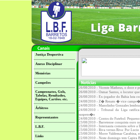
Justiça Desportiva
---------------------------------
Anexo Disciplinar
---------------------------------
Memórias
---------------------------------
Campeões
---------------------------------
26/08/2010 - Vicente Matheus, o doce e p
Campeonatos, Gols,
26/08/2010 - Osmar Santos, o locutor qu
Tabelas, Resultados,
26/08/2010 - Ex-jogador do Bahia luta c
Equipes, Cartões. etc.
24/08/2010 - Z� Renato � vice campe�o
---------------------------------
24/08/2010 - Manolinho Gonzales lembra
Árbitros
24/08/2010 - Tribunal da Liga ratifi
---------------------------------
suspens�o
Representantes
24/08/2010 - Contos do Futebol: Pequen
---------------------------------
23/08/2010 - Barretense conquista ouro 
23/08/2010 - Internauta comenta sobre a 
L.B.F.
23/08/2010 - Riva versus Riva: Por Lucio 
---------------------------------
23/08/2010 - Morre Valdemar Carabina, e
Links
22/08/2010 - Neste domingo tem Capira 