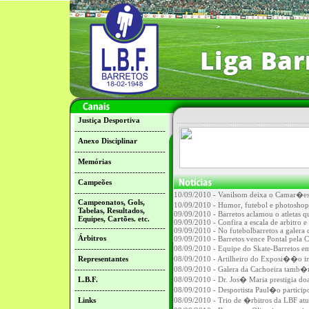
Justiça Desportiva
---------------------------------
Anexo Disciplinar
---------------------------------
Memórias
---------------------------------
Campeões
---------------------------------
10/09/2010 - Vanilsom deixa o Camar�es 
Campeonatos, Gols,
10/09/2010 - Humor, futebol e photosho
Tabelas, Resultados,
09/09/2010 - Barretos aclamou o atletas 
Equipes, Cartões. etc.
09/09/2010 - Confira a escala de arbitro e
---------------------------------
09/09/2010 - No futebolbarretos a galera cr
Árbitros
09/09/2010 - Barretos vence Pontal pela C
---------------------------------
08/09/2010 - Equipe do Skate-Barretos 
Representantes
08/09/2010 - Artilheiro do Exposi��o i
---------------------------------
08/09/2010 - Galera da Cachoeira tamb�
L.B.F.
08/09/2010 - Dr. Jos� Maria prestigia 
---------------------------------
08/09/2010 - Desportista Paul�o partic
Links
08/09/2010 - Trio de �rbitros da LBF a