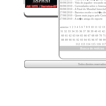
30/08/2010 - Vida de jogador: trocando se
30/08/2010 - Curiosidades sobre o Intern
30/08/2010 - A Final do Mundial Interclu
27/08/2010 - Barretos recebe o trof�u de
27/08/2010 - Quem mais jogou pelo Corin
27/08/2010 - A m�o amiga do esporte
anterior
1
2
3
4
5
6
7
8
9
10
11
12
13
31
32
33
34
35
36
37
38
39
40
41
42
60
61
62
63
64
65
66
67
68
69
70
71
88
89
90
91
92
93
94
95
96
97
98
99
112
113
114
115
116
117
Busca de notícia
Todos direitos reservado