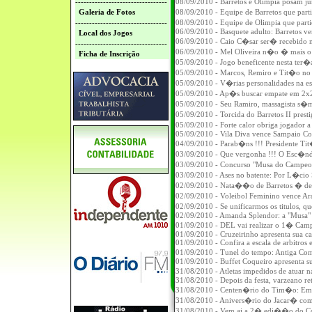
---------------------------------
08/09/2010 - Barretos e Olimpia posam 
Galeria de Fotos
08/09/2010 - Equipe de Barretos que pa
---------------------------------
08/09/2010 - Equipe de Olimpia que pa
06/09/2010 - Basquete adulto: Barretos 
Local dos Jogos
06/09/2010 - Caio C�sar ser� recebido na 
---------------------------------
06/09/2010 - Mel Oliveira n�o � mais o
Ficha de Inscrição
05/09/2010 - Jogo beneficente nesta ter�
05/09/2010 - Marcos, Remiro e Tit�o no 
05/09/2010 - V�rias personalidades na 
05/09/2010 - Ap�s buscar empate em 2x2 B
05/09/2010 - Seu Ramiro, massagista s�m
05/09/2010 - Torcida do Barretos II prest
05/09/2010 - Forte calor obriga jogador 
05/09/2010 - Vila Diva vence Sampaio Cor
04/09/2010 - Parab�ns !!! Presidente Ti
03/09/2010 - Que vergonha !!! O Esc�n
03/09/2010 - Concurso "Musa do Campeo
03/09/2010 - Ases no batente: Por L�cio 
02/09/2010 - Nata��o de Barretos � de
02/09/2010 - Voleibol Feminino vence 
02/09/2010 - Se unificarmos os titulos,
02/09/2010 - Amanda Splendor: a "Musa" 
01/09/2010 - DEL vai realizar o 1� Cam
01/09/2010 - Cruzeirinho apresenta sua 
01/09/2010 - Confira a escala de arbitros 
01/09/2010 - Tunel do tempo: Antiga Comi
01/09/2010 - Buffet Coqueiro apresenta s
31/08/2010 - Atletas impedidos de atua
31/08/2010 - Depois da festa, varzeano re
31/08/2010 - Centen�rio do Tim�o: Eman
31/08/2010 - Anivers�rio do Jacar� c
31/08/2010 - Vem ai a 2� edi��o do C