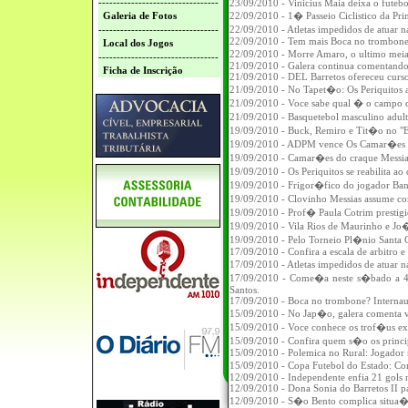
---------------------------------
23/09/2010 - Vinicius Maia deixa o futebo
Galeria de Fotos
22/09/2010 - 1� Passeio Ciclistico da Pr
---------------------------------
22/09/2010 - Atletas impedidos de atua
22/09/2010 - Tem mais Boca no trombone:
Local dos Jogos
22/09/2010 - Morre Amaro, o ultimo mei
---------------------------------
21/09/2010 - Galera continua comentando 
Ficha de Inscrição
21/09/2010 - DEL Barretos ofereceu curso
21/09/2010 - No Tapet�o: Os Periquitos 
21/09/2010 - Voce sabe qual � o campo de
21/09/2010 - Basquetebol masculino adu
19/09/2010 - Buck, Remiro e Tit�o no "E
19/09/2010 - ADPM vence Os Camar�es p
19/09/2010 - Camar�es do craque Messia
19/09/2010 - Os Periquitos se reabilita a
19/09/2010 - Frigor�fico do jogador B
19/09/2010 - Clovinho Messias assume 
19/09/2010 - Prof� Paula Cotrim prestigi
19/09/2010 - Vila Rios de Maurinho e 
19/09/2010 - Pelo Torneio Pl�nio Santa
17/09/2010 - Confira a escala de arbitro e
17/09/2010 - Atletas impedidos de atua
17/09/2010 - Come�a neste s�bado a
Santos.
17/09/2010 - Boca no trombone? Internaut
15/09/2010 - No Jap�o, galera comenta v
15/09/2010 - Voce conhece os trof�us 
15/09/2010 - Confira quem s�o os princip
15/09/2010 - Polemica no Rural: Jogador
15/09/2010 - Copa Futebol do Estado: C
12/09/2010 - Independente enfia 21 gols n
12/09/2010 - Dona Sonia do Barretos II p
12/09/2010 - S�o Bento complica situ