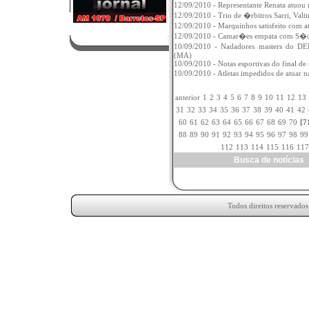
12/09/2010 - Representante Renata atuo
12/09/2010 - Trio de �rbitros Sarri, Va
12/09/2010 - Marquinhos satisfeito co
12/09/2010 - Camar�es empata com S�o
10/09/2010 - Nadadores masters do DE
(MA)
10/09/2010 - Notas esportivas do final de
10/09/2010 - Atletas impedidos de atua
anterior
1
2
3
4
5
6
7
8
9
10
11
12
13
31
32
33
34
35
36
37
38
39
40
41
42
60
61
62
63
64
65
66
67
68
69
70
[7
88
89
90
91
92
93
94
95
96
97
98
99
112
113
114
115
116
117
Busca de notícia
Todos direitos reservado