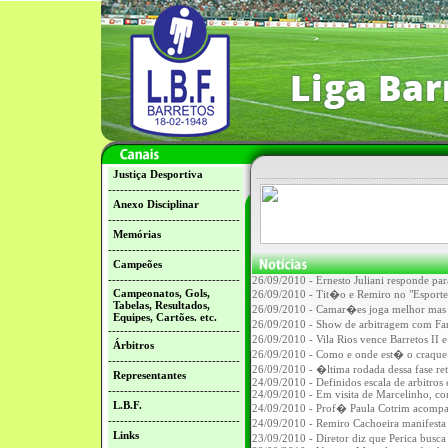
Justiça Desportiva
---------------------------------
Anexo Disciplinar
---------------------------------
Memórias
---------------------------------
Campeões
---------------------------------
26/09/2010 - Ernesto Juliani responde pa
Campeonatos, Gols,
26/09/2010 - Tit�o e Remiro no "Esporte
Tabelas, Resultados,
26/09/2010 - Camar�es joga melhor mas 
Equipes, Cartões. etc.
26/09/2010 - Show de arbitragem com Fa
---------------------------------
26/09/2010 - Vila Rios vence Barretos II 
Árbitros
26/09/2010 - Como e onde est� o craque
---------------------------------
26/09/2010 - �ltima rodada dessa fase re
Representantes
24/09/2010 - Definidos escala de arbitros 
---------------------------------
24/09/2010 - Em visita de Marcelinho, cor
L.B.F.
24/09/2010 - Prof� Paula Cotrim acompan
---------------------------------
24/09/2010 - Remiro Cachoeira manifesta
Links
23/09/2010 - Diretor diz que Perica bus