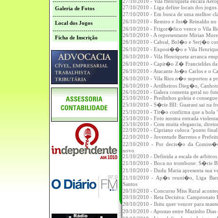
---------------------------------
27/10/2010 - Vila Henriqueta encara Aer
27/10/2010 - Liga define locais dos jogos
Galeria de Fotos
27/10/2010 - Em busca de uma melhor c
---------------------------------
26/10/2010 - Remiro e Jos� Reinaldo no 
Local dos Jogos
26/10/2010 - Frigor�fico vence o Vila Ri
---------------------------------
26/10/2010 - A representante Mirian More
Ficha de Inscrição
26/10/2010 - Cabral, Bol�o e Serj�o co
26/10/2010 - Exposi��o e Vila Henriquet
26/10/2010 - Vila Henriqueta arranca e
26/10/2010 - Capit�o Z� Francieldes da 
26/10/2010 - Atacante Jo�o Carlos e o 
26/10/2010 - Vila Rios n�o suportou a 
26/10/2010 - Artilheiros Dieg�o, Canh
26/10/2010 - Galera comenta geral no fute
25/10/2010 - Predinhos goleia e consegue 
25/10/2010 - S�rie BII: Guarani sai na fre
25/10/2010 - Tit�o confirma que a bola 
25/10/2010 - Foto mostra entrada violenta
25/10/2010 - Com muita elegancia, direto
22/10/2010 - Cipriano coloca "ponto fin
22/10/2010 - Juventude Barretos e Prefei
22/10/2010 - Por decis�o da Comiss�o
novo
21/10/2010 - Definida a escala de arbitros 
21/10/2010 - Boca no trombone: S�rie B
21/10/2010 - Dudu Maria apresenta sua v
21/10/2010 - Ap�s reuni�o, Liga Barr
Santos
20/10/2010 - Reta Decisiva: Campeonato B
20/10/2010 - Ibitu quer vencer para mant
20/10/2010 - Apostas entre Mazinho Dias 