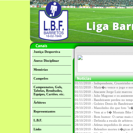
Justiça Desportiva
---------------------------------
Anexo Disciplinar
---------------------------------
Memórias
---------------------------------
Campeões
---------------------------------
01/11/2010 - Independente, Cruzeirinho e
Campeonatos, Gols,
01/11/2010 - Mutir�o vence o jogo e nos p
Tabelas, Resultados,
01/11/2010 - Atacante Jorge Luiz marcou 
Equipes, Cartões. etc.
01/11/2010 - Julio Magosso e os assistent
---------------------------------
01/11/2010 - Bandeirante perdeu no tempo
Árbitros
01/11/2010 - Goleiro Denis do Bandeiran
---------------------------------
29/10/2010 - Manolinho diz que foto "n�
Representantes
29/10/2010 - Vem ai o 6� Montain Bike 
---------------------------------
29/10/2010 - Bom humor: O cartaz mais
L.B.F.
28/10/2010 - Definida a escala de arbitros 
---------------------------------
28/10/2010 - Atletas impedidos de atu
Links
28/10/2010 - Relembre mortes tr�gicas de