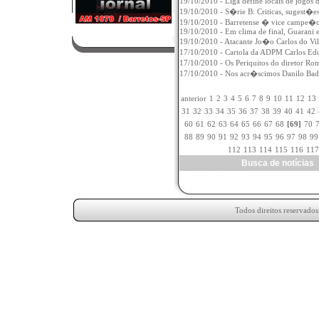
19/10/2010 - Liga define locais de jogos
19/10/2010 - S�rie B: Criticas, sugest�
19/10/2010 - Barretense � vice campe�o
19/10/2010 - Em clima de final, Guarani
19/10/2010 - Atacante Jo�o Carlos do Vila 
17/10/2010 - Cartola da ADPM Carlos Ed
17/10/2010 - Os Periquitos do diretor Ro
17/10/2010 - Nos acr�scimos Danilo Bad�
anterior
1
2
3
4
5
6
7
8
9
10
11
12
13
31
32
33
34
35
36
37
38
39
40
41
42
60
61
62
63
64
65
66
67
68
[69]
70
88
89
90
91
92
93
94
95
96
97
98
99
112
113
114
115
116
117
Busca de notícia
Todos direitos reservado