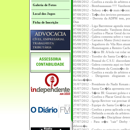
---------------------------------
09/08/2012 - Confira a escala de arbitros 
Galeria de Fotos
09/08/2012 - Bombaaaaaaaa !!!! Vanils
---------------------------------
08/08/2012 - Sidney n�o � mais t�cni
Local dos Jogos
07/08/2012 - Ta�a dos invictos permane
---------------------------------
07/08/2012 - Derrota da ADPM tem, por
Dias
Ficha de Inscrição
07/08/2012 - Liga Barretense agenda re
07/08/2012 - Confirmado: Vanilsom deixa 
06/08/2012 - Confira o Placar Geral da 
06/08/2012 - Galera comenta sobre o varz
05/08/2012 - Carrasco Manu (foto) marca
05/08/2012 - Jogadores do Vila Rios atua
04/08/2012 - Homenagem a Remiro Cacho
03/08/2012 - S�rie BI: A bola vai rolar 
03/08/2012 - Toredor do Santa Cec�lia 
03/08/2012 - Pessoal do C.S.U. discorda
02/08/2012 - Galera comenta aqui no futeb
02/08/2012 - Presidente da Comiss�o de
02/08/2012 - Confira a escala de arbitros 
02/08/2012 - Dirigentes elogiaram 
declara��es
31/07/2012 - Presidente do Nadir Kenam
31/07/2012 - Santa Cec�lia apresenta recu
30/07/2012 - S�rie BI: Guarani goleia e se
30/07/2012 - Confira o Placar Geral da 
30/07/2012 - Igreja Reviver vai precisar
27/07/2012 - Equipe do Santa Cec�lia per
27/07/2012 - Confira a pena aplicada a equ
27/07/2012 - Definida a escala da arbitros
27/07/2012 - Comiss�o Disciplinar deter
27/07/2012 - Para n�o "cair" Derby 
diferen�a
26/07/2012 - Confira os principais artilh