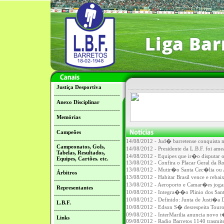
Justiça Desportiva
---------------------------------
Anexo Disciplinar
---------------------------------
Memórias
---------------------------------
Campeões
---------------------------------
14/08/2012 - Jud� barretense conquista
Campeonatos, Gols,
14/08/2012 - Presidente da L.B.F. foi am
Tabelas, Resultados,
14/08/2012 - Equipes que ir�o disputar o
Equipes, Cartões. etc.
13/08/2012 - Confira o Placar Geral da 
---------------------------------
13/08/2012 - Mutir�o Santa Cec�lia ou 
Árbitros
13/08/2012 - Habitar Brasil vence e rebai
---------------------------------
13/08/2012 - Aeroporto e Camar�es joga
Representantes
10/08/2012 - Integra��o Plinio dos Sant
---------------------------------
10/08/2012 - Definido: Junta de Justi�a D
L.B.F.
10/08/2012 - Edson S� desrespeita Touro 
---------------------------------
09/08/2012 - InterMarilia anuncia novo t
Links
09/08/2012 - Radio Barretos 1140 trasmi