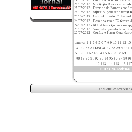
25/07/2012 - Sele��o Brasileira Paraoli
25/07/2012 - Diretoria do Barretos confir
25/07/2012 - S�rie BI pode ter altera��o 
25/07/2012 - Guarani e Derby Clube poder
24/07/2012 - Domingo tem o "Cl�ssico da 
24/07/2012 - ADPM tem n�meros invej�
24/07/2012 - Voce sabe quando foi a ulti
23/07/2012 - Confira o Placar Geral da 
anterior
1
2
3
4
5
6
7
8
9
10
11
12
13
31
32
33
34
[35]
36
37
38
39
40
41
59
60
61
62
63
64
65
66
67
68
69
70
88
89
90
91
92
93
94
95
96
97
98
99
112
113
114
115
116
117
Busca de notícia
Todos direitos reservado