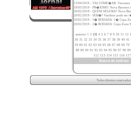
13/04/2019 - VAI COME�AR: Varzeano B
18/03/2019 - PR�XIMO: Nova Barretos v
26/02/2019 - QUEM SEGURA? Nova Btos
26/02/2019 - SER�? Vanilson pode ser t
20/02/2019 - 5� RODADA: 1� Copa Zona
20/02/2019 - 2� RODADA: Copa Zona Sul
anterior
1
2
[3]
4
5
6
7
8
9
10
11
12
30
31
32
33
34
35
36
37
38
39
40
41
59
60
61
62
63
64
65
66
67
68
69
70
88
89
90
91
92
93
94
95
96
97
98
99
112
113
114
115
116
117
Busca de notícia
Todos direitos reservado