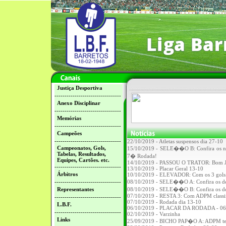
Justiça Desportiva
---------------------------------
Anexo Disciplinar
---------------------------------
Memórias
---------------------------------
Campeões
---------------------------------
22/10/2019 - Atletas suspensos dia 27-10
Campeonatos, Gols,
15/10/2019 - SELE��O B: Confira os n
Tabelas, Resultados,
7� Rodada!
Equipes, Cartões. etc.
14/10/2019 - PASSOU O TRATOR: Bom Jesu
---------------------------------
13/10/2019 - Placar Geral 13-10
Árbitros
10/10/2019 - ELEVADOR: Com os 3 gols ma
---------------------------------
08/10/2019 - SELE��O A: Confira os d
Representantes
08/10/2019 - SELE��O B: Confira os de
07/10/2019 - RESTA 3: Com ADPM classifi
---------------------------------
07/10/2019 - Rodada dia 13-10
L.B.F.
06/10/2019 - PLACAR DA RODADA - 06
---------------------------------
02/10/2019 - Varzinha
Links
25/09/2019 - BICHO PAP�O A: ADPM tem