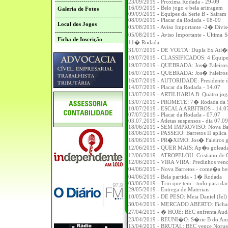
---------------------------------
23/09/2019 - Proxima Rodada - 29-09
16/09/2019 - Belo jogo e bela aritragem
Galeria de Fotos
09/09/2019 - Equipes da Serie B - Sairam 
---------------------------------
08/09/2019 - Placar da Rodada - 08-09
Local dos Jogos
05/08/2019 - Aviso Importante -2� Divi
---------------------------------
05/08/2019 - Aviso Importante - Ultima S
Ficha de Inscrição
11� Rodada
31/07/2019 - DE VOLTA: Dupla Ex Atl�ti
19/07/2019 - CLASSIFICADOS: 4 Equipes
19/07/2019 - QUEBRADA: Jos� Faleiros q
16/07/2019 - QUEBRADA: Jos� Faleiros q
16/07/2019 - AUTORIDADE: Presidente d
14/07/2019 - Placar da Rodada - 14.07
13/07/2019 - ARTILHARIA B: Quatro joga
13/07/2019 - PROMETE: 7� Rodada da S�r
10/07/2019 - ESCALA ARBITROS - 14.0
07/07/2019 - Placar da Rodada - 07.07
03.07.2019 - Atletas suspensos - dia 07.0
18/06/2019 - SEM IMPROVISO: Nova Barr
18/06/2019 - PASSEIO: Barretos II aplica
18/06/2019 - PR�XIMO: Jos� Faleiros 
12/06/2019 - QUER MAIS: Ap�s goleada, 
12/06/2019 - ATROPELOU: Cristiano de 
12/06/2019 - VIRA VIRA: Predinhos vence
04/06/2019 - Nova Barretos - come�a b
04/06/2019 - Bela partida - 1� Rodada
03/06/2019 - Trio que tem - tudo para dar
29/05/2019 - Entrega de Materiais
10/05/2019 - DE PESO: Meia Daniel (Iel)
30/04/2019 - MERCADO ABERTO: Fichas do
27/04/2019 - � HOJE: BEC enfrenta Auda
23/04/2019 - REUNI�O: S�rie B do Ama
15/04/2019 - BRUTAL: BEC vence Norusc