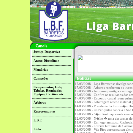
Justiça Desportiva
---------------------------------
Anexo Disciplinar
---------------------------------
Memórias
---------------------------------
Campeões
---------------------------------
17/03/2008 - Liga Barretense divulga tab
Campeonatos, Gols,
17/03/2008 - Arbitros receberam os livros
Tabelas, Resultados,
17/03/2008 - Imprensa prestigia a entrega 
Equipes, Cartões. etc.
17/03/2008 - Confira os resultados dos am
---------------------------------
17/03/2008 - Encontro casual reune primei
14/03/2008 - Arbitragem recebe material 
Árbitros
14/03/2008 - Presidente da Comiss�o Disci
---------------------------------
14/03/2008 - Os Periquitos cancela e Sao
Representantes
12/03/2008 - S�o Bento apresenta elenc
---------------------------------
12/03/2008 - N�lio � uma das armas do V
L.B.F.
11/03/2008 - Em jogo amistoso, Cachoeir
---------------------------------
11/03/2008 - Torcida feminina da Cachoei
Links
11/03/2008 - Vila Rios apresenta seu ele