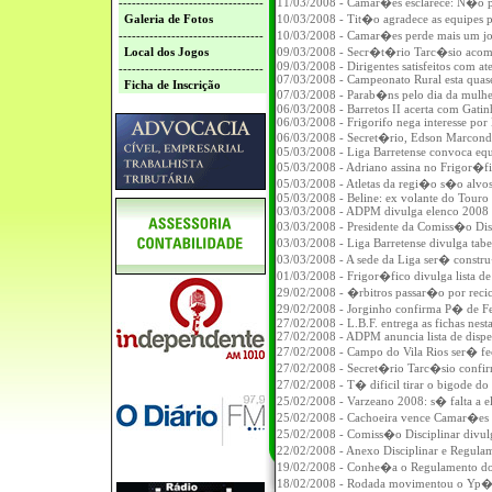
---------------------------------
11/03/2008 - Camar�es esclarece: N�o 
Galeria de Fotos
10/03/2008 - Tit�o agradece as equipes p
---------------------------------
10/03/2008 - Camar�es perde mais um jo
Local dos Jogos
09/03/2008 - Secr�t�rio Tarc�sio acom
09/03/2008 - Dirigentes satisfeitos com a
---------------------------------
07/03/2008 - Campeonato Rural esta quase
Ficha de Inscrição
07/03/2008 - Parab�ns pelo dia da mulhe
06/03/2008 - Barretos II acerta com Gati
06/03/2008 - Frigorifo nega interesse por 
06/03/2008 - Secret�rio, Edson Marconde
05/03/2008 - Liga Barretense convoca equ
05/03/2008 - Adriano assina no Frigor�
05/03/2008 - Atletas da regi�o s�o alvos
05/03/2008 - Beline: ex volante do Touro
03/03/2008 - ADPM divulga elenco 2008
03/03/2008 - Presidente da Comiss�o Disc
03/03/2008 - Liga Barretense divulga tab
03/03/2008 - A sede da Liga ser� constru
01/03/2008 - Frigor�fico divulga lista d
29/02/2008 - �rbitros passar�o por reci
29/02/2008 - Jorginho confirma P� de 
27/02/2008 - L.B.F. entrega as fichas nesta
27/02/2008 - ADPM anuncia lista de disp
27/02/2008 - Campo do Vila Rios ser� f
27/02/2008 - Secret�rio Tarc�sio conf
27/02/2008 - T� dificil tirar o bigode d
25/02/2008 - Varzeano 2008: s� falta a 
25/02/2008 - Cachoeira vence Camar�es 
25/02/2008 - Comiss�o Disciplinar divul
22/02/2008 - Anexo Disciplinar e Regula
19/02/2008 - Conhe�a o Regulamento do
18/02/2008 - Rodada movimentou o Yp� C