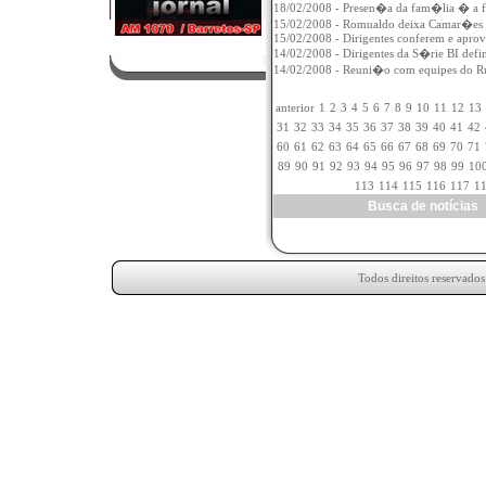
18/02/2008 - Presen�a da fam�lia � a 
15/02/2008 - Romualdo deixa Camar�es e 
15/02/2008 - Dirigentes conferem e apro
14/02/2008 - Dirigentes da S�rie BI defi
14/02/2008 - Reuni�o com equipes do Ru
anterior
1
2
3
4
5
6
7
8
9
10
11
12
13
31
32
33
34
35
36
37
38
39
40
41
42
60
61
62
63
64
65
66
67
68
69
70
71
89
90
91
92
93
94
95
96
97
98
99
10
113
114
115
116
117
1
Busca de notícia
Todos direitos reservado