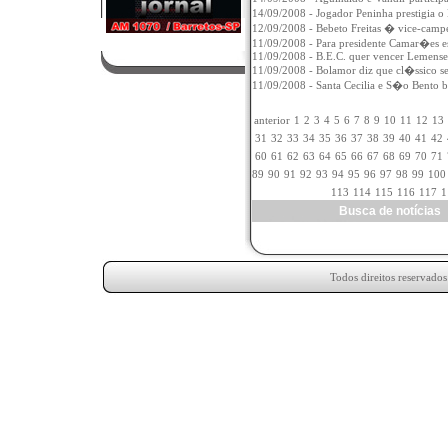
14/09/2008 - Jogador Peninha prestigia o
12/09/2008 - Bebeto Freitas � vice-camp
11/09/2008 - Para presidente Camar�es es
11/09/2008 - B.E.C. quer vencer Lemense 
11/09/2008 - Bolamor diz que cl�ssico 
11/09/2008 - Santa Cecilia e S�o Bento 
anterior
1
2
3
4
5
6
7
8
9
10
11
12
13
31
32
33
34
35
36
37
38
39
40
41
42
60
61
62
63
64
65
66
67
68
69
70
71
89
90
91
92
93
94
95
96
97
98
99
100
113
114
115
116
117
1
Busca de notícia
Todos direitos reservado