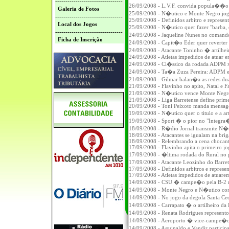
---------------------------------
26/09/2008 - L.V.F. convida popula��
Galeria de Fotos
25/09/2008 - N�utico e Monte Negro jog
---------------------------------
25/09/2008 - Definidos arbitro e represen
Local dos Jogos
25/09/2008 - N�utico quer fazer "barba, 
---------------------------------
24/09/2008 - Jaqueline Nunes no comand
Ficha de Inscrição
24/09/2008 - Capit�o Eder quer reverte
24/09/2008 - Atacante Toninho � artilhei
24/09/2008 - Atletas impedidos de atuar 
24/09/2008 - Cl�ssico da rodada ADPM 
24/09/2008 - Ta�a Zuza Pereira: ADPM e
21/09/2008 - Gilmar balan�a as redes du
21/09/2008 - Flavinho no apito, Natal e Fa
21/09/2008 - N�utico vence Monte Negro
21/09/2008 - Liga Barretense define prim
20/09/2008 - Toni Peixoto manda mensag
19/09/2008 - N�utico quer o titulo e a art
19/09/2008 - Sport � o pior no "Integra
18/09/2008 - R�dio Jornal transmite N�
18/09/2008 - Atacantes se igualam na briga
18/09/2008 - Relembrando a cena chocante:
17/09/2008 - Flavinho apita o primeiro j
17/09/2008 - �ltima rodada do Rural no
17/09/2008 - Atacante Leozinho do Barre
17/09/2008 - Definidos arbitros e represen
17/09/2008 - Atletas impedidos de atuare
14/09/2008 - CSU � campe�o pela B-2 
14/09/2008 - Monte Negro e N�utico con
14/09/2008 - No jogo da degola Santa C
14/09/2008 - Carrapato � o artilheiro da
14/09/2008 - Renata Rodrigues represento
14/09/2008 - Aeroporto � vice-campe�o
14/09/2008 - Aguinaldo e Vandir particip