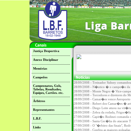
Justiça Desportiva
---------------------------------
Anexo Disciplinar
---------------------------------
Memórias
---------------------------------
Campeões
---------------------------------
28/09/2008 - Treinador Sidney comando
Campeonatos, Gols,
28/09/2008 - N�utico � o campe�o da 
Tabelas, Resultados,
28/09/2008 - Monte Negro � Vice-camp
Equipes, Cartões. etc.
28/09/2008 - Torcedores e diretores do M
---------------------------------
28/09/2008 - Camar�es vence Aeroporto 
Árbitros
28/09/2008 - Robert dos Camar�es � arti
---------------------------------
28/09/2008 - Diego Leite atuou na vit�ri
Representantes
28/09/2008 - Zebra da rodada, Frigor�f
---------------------------------
27/09/2008 - Capit�o Rodinei comanda 
L.B.F.
27/09/2008 - Santa Cec�lia do atacante 
---------------------------------
27/09/2008 - O "�rbitro das finais", Rodri
Links
26/09/2008 - Confira as maiores goleada