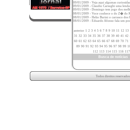
09/01/2009 - Veja aqui algumas curiosida
09/01/2009 - Claudio Carsughi uma lenda
09/01/2009 - Domingo tem jogo dos melh
08/01/2009 - Voce conhece o do Z� do Ra
08/01/2009 - Helio Burini o carrasco dos
08/01/2009 - Eduardo Afonso fala um pouco 
anterior
1
2
3
4
5
6
7
8
9
10
11
12
13
31
32
33
34
35
36
37
38
39
40
41
42
60
61
62
63
64
65
66
67
68
69
70
71
89
90
91
92
93
94
95
96
97
98
99
1
112
113
114
115
116
117
Busca de notícia
Todos direitos reservado