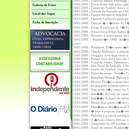
---------------------------------
19/01/2009 - Tunel do tempo: Flamengo 
19/01/2009 - Flavio Prado fala sobre radio
Galeria de Fotos
19/01/2009 - Causos do Futebol: Joca o cr
---------------------------------
19/01/2009 - Torneio da Amizade no CSU
Local dos Jogos
19/01/2009 - Equipe Aeroporto empatou 
---------------------------------
19/01/2009 - Fazenda California partici
Ficha de Inscrição
19/01/2009 - Charuto � o �rbitro do 2�
19/01/2009 - Cecap II participa do 2� T
16/01/2009 - O barretense Felipe Santos
16/01/2009 - Socrates, o maior genio corin
16/01/2009 - Brasileir�o 1980: Atl�t
juntos
16/01/2009 - Presidente Tit�o neste s�
16/01/2009 - Claudia Malheiros, a primeir
15/01/2009 - Ghigghia tirou duas vezes o t
15/01/2009 - Porque voce torce para seu 
15/01/2009 - Tunel do tempo: Palmeiras 
15/01/2009 - Jose Paulo de Andrade, o ho
14/01/2009 - Causos do Futebol: Uma bri
14/01/2009 - Tunel do tempo: Verd�o C
13/01/2009 - Radialista Wolinsk Maruco f
13/01/2009 - Morreu Fria�a o quase hero
13/01/2009 - Acompanhe a ultima entrevist
13/01/2009 - Veja quem n�o votou em Cr
13/01/2009 - Sele��o A (foto) do varze
13/01/2009 - Sele��o B (foto) do varzea
12/01/2009 - Monte Azul perde cl�ssic
12/01/2009 - Estat�sticas Hist�ricas da
11/01/2009 - � hoje o pega no frig� ent
10/01/2009 - Radinho e a esposa prest
10/01/2009 - O �rbitro Glauco Petroni co
10/01/2009 - Integrantes da JJD prestam 
09/01/2009 - Tunel do tempo: Brasileir�o