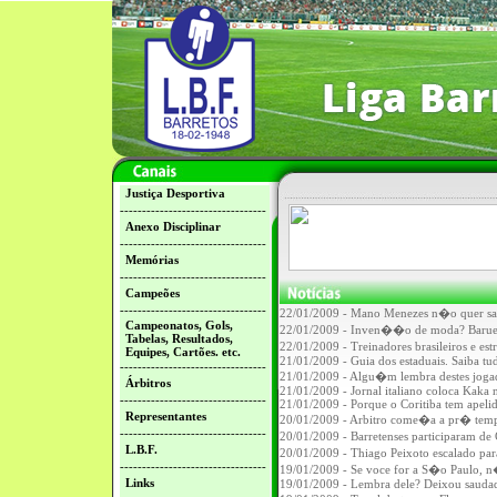
Justiça Desportiva
---------------------------------
Anexo Disciplinar
---------------------------------
Memórias
---------------------------------
Campeões
---------------------------------
22/01/2009 - Mano Menezes n�o quer sab
Campeonatos, Gols,
22/01/2009 - Inven��o de moda? Baruer
Tabelas, Resultados,
22/01/2009 - Treinadores brasileiros e e
Equipes, Cartões. etc.
21/01/2009 - Guia dos estaduais. Saiba t
---------------------------------
21/01/2009 - Algu�m lembra destes joga
Árbitros
21/01/2009 - Jornal italiano coloca Kaka 
---------------------------------
21/01/2009 - Porque o Coritiba tem apeli
Representantes
20/01/2009 - Arbitro come�a a pr� temp
---------------------------------
20/01/2009 - Barretenses participaram 
L.B.F.
20/01/2009 - Thiago Peixoto escalado pa
---------------------------------
19/01/2009 - Se voce for a S�o Paulo, n
Links
19/01/2009 - Lembra dele? Deixou saudad