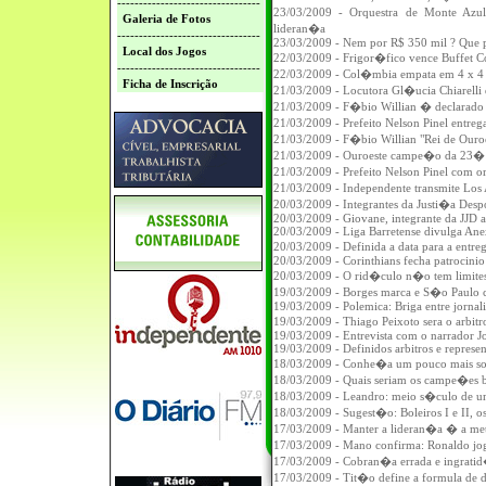
---------------------------------
23/03/2009 - Orquestra de Monte Azu
Galeria de Fotos
lideran�a
---------------------------------
23/03/2009 - Nem por R$ 350 mil ? Que p
Local dos Jogos
22/03/2009 - Frigor�fico vence Buffet Co
---------------------------------
22/03/2009 - Col�mbia empata em 4 x 4 
Ficha de Inscrição
21/03/2009 - Locutora Gl�ucia Chiarell
21/03/2009 - F�bio Willian � declarado 
21/03/2009 - Prefeito Nelson Pinel entre
21/03/2009 - F�bio Willian "Rei de Ouroe
21/03/2009 - Ouroeste campe�o da 23�
21/03/2009 - Prefeito Nelson Pinel com 
21/03/2009 - Independente transmite Lo
20/03/2009 - Integrantes da Justi�a Desp
20/03/2009 - Giovane, integrante da JJ
20/03/2009 - Liga Barretense divulga Ane
20/03/2009 - Definida a data para a entre
20/03/2009 - Corinthians fecha patrocini
20/03/2009 - O rid�culo n�o tem limites
19/03/2009 - Borges marca e S�o Paulo c
19/03/2009 - Polemica: Briga entre jorna
19/03/2009 - Thiago Peixoto sera o arbit
19/03/2009 - Entrevista com o narrador Jo
19/03/2009 - Definidos arbitros e represen
18/03/2009 - Conhe�a um pouco mais sobr
18/03/2009 - Quais seriam os campe�es bra
18/03/2009 - Leandro: meio s�culo de um
18/03/2009 - Sugest�o: Boleiros I e II, o
17/03/2009 - Manter a lideran�a � a me
17/03/2009 - Mano confirma: Ronaldo jo
17/03/2009 - Cobran�a errada e ingrati
17/03/2009 - Tit�o define a formula de 