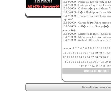
16/03/2009 - Polemica: Em repres�lia ES
16/03/2009 - Carta para Jorge Ben Jor sob
16/03/2009 - O show n�o para: Monte Az
16/03/2009 - C�lia Rodrigues, Edson Ma
15/03/2009 - Diretores do Buffet Coqu
Esportes"
15/03/2009 - Garoto Jo�o Pedro marca o
13/03/2009 - Al�m da divulga��o 
premia��o
13/03/2009 - Diretores do Buffet Coquei
13/03/2009 - STJ nega habeas-corpus par
13/03/2009 - Andrade 10 x 0 Bruno: Por V
anterior
1
2
3
4
5
6
7
8
9
10
11
12
13
31
32
33
34
35
36
37
38
39
40
41
42
60
61
62
63
64
65
66
67
68
69
70
71
89
90
91
92
93
94
95
96
97
98
99
1
112
113
114
115
116
117
Busca de notícia
Todos direitos reservado