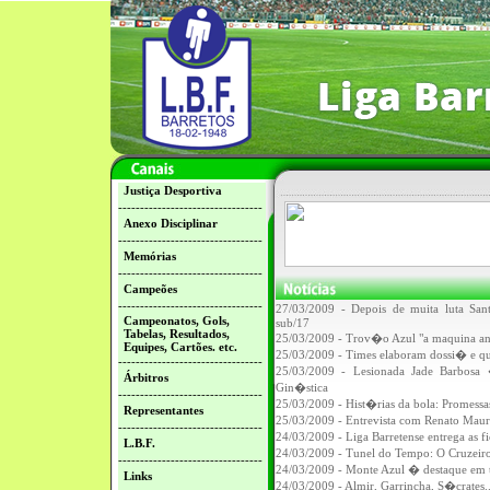
Justiça Desportiva
---------------------------------
Anexo Disciplinar
---------------------------------
Memórias
---------------------------------
Campeões
---------------------------------
27/03/2009 - Depois de muita luta S
Campeonatos, Gols,
sub/17
Tabelas, Resultados,
25/03/2009 - Trov�o Azul "a maquina aniq
Equipes, Cartões. etc.
25/03/2009 - Times elaboram dossi� e qu
---------------------------------
25/03/2009 - Lesionada Jade Barbosa
Árbitros
Gin�stica
---------------------------------
25/03/2009 - Hist�rias da bola: Promessa
Representantes
25/03/2009 - Entrevista com Renato Maur
---------------------------------
24/03/2009 - Liga Barretense entrega as f
L.B.F.
24/03/2009 - Tunel do Tempo: O Cruzeiro
---------------------------------
24/03/2009 - Monte Azul � destaque em t
Links
24/03/2009 - Almir, Garrincha, S�crates..