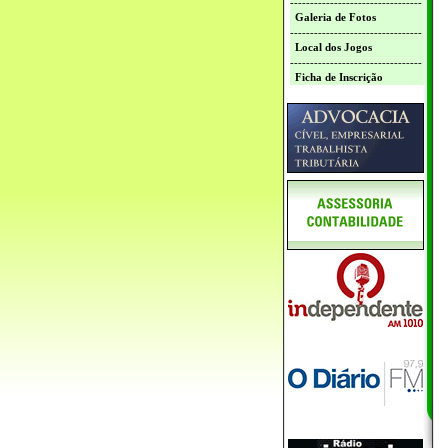
---------------------------------
Galeria de Fotos
---------------------------------
Local dos Jogos
---------------------------------
Ficha de Inscrição