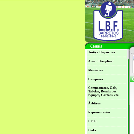
Justiça Desportiva
---------------------------------
Anexo Disciplinar
---------------------------------
Memórias
---------------------------------
Campeões
---------------------------------
Campeonatos, Gols,
Tabelas, Resultados,
Equipes, Cartões. etc.
---------------------------------
Árbitros
---------------------------------
Representantes
---------------------------------
L.B.F.
---------------------------------
Links