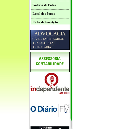
---------------------------------
Galeria de Fotos
---------------------------------
Local dos Jogos
---------------------------------
Ficha de Inscrição