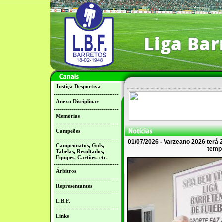
Justiça Desportiva
---------------------------------
Anexo Disciplinar
---------------------------------
Memórias
---------------------------------
Campeões
---------------------------------
01/07/2026 - Varzeano 2026 terá 2
Campeonatos, Gols,
temp
Tabelas, Resultados,
Equipes, Cartões. etc.
---------------------------------
Árbitros
---------------------------------
Representantes
---------------------------------
L.B.F.
---------------------------------
Links