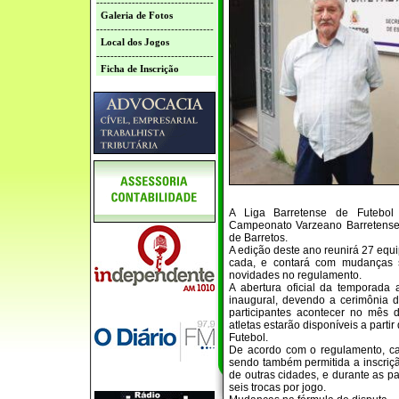
---------------------------------
Galeria de Fotos
---------------------------------
Local dos Jogos
---------------------------------
Ficha de Inscrição
A Liga Barretense de Futebol 
Campeonato Varzeano Barretense 
de Barretos.
A edição deste ano reunirá 27 equi
cada, e contará com mudanças si
novidades no regulamento.
A abertura oficial da temporada
inaugural, devendo a cerimônia d
participantes acontecer no mês d
atletas estarão disponíveis a parti
Futebol.
De acordo com o regulamento, ca
sendo também permitida a inscrição
de outras cidades, e durante as p
seis trocas por jogo.