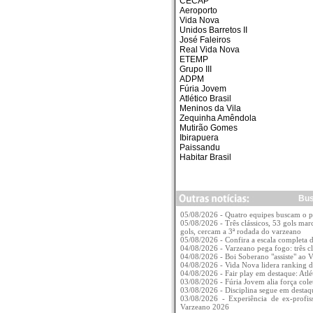
CECAP
Aeroporto
Vida Nova
Unidos Barretos II
José Faleiros
Real Vida Nova
ETEMP
Grupo III
ADPM
Fúria Jovem
Atlético Brasil
Meninos da Vila
Zequinha Amêndola
Mutirão Gomes
Ibirapuera
Paissandu
Habitar Brasil
Bus
05/08/2026 - Quatro equipes buscam o 
05/08/2026 - Três clássicos, 53 gols mar
gols, cercam a 3ª rodada do varzeano
05/08/2026 - Confira a escala completa
04/08/2026 - Varzeano pega fogo: três c
04/08/2026 - Boi Soberano "assiste" ao 
04/08/2026 - Vida Nova lidera ranking 
04/08/2026 - Fair play em destaque: Atlé
03/08/2026 - Fúria Jovem alia força col
03/08/2026 - Disciplina segue em desta
03/08/2026 - Experiência de ex-profi
Varzeano 2026