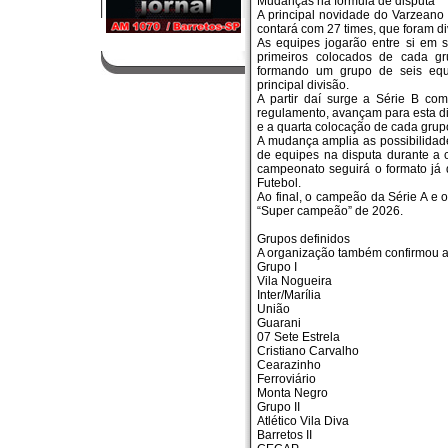
Mudanças na fórmula de disputa
A principal novidade do Varzeano
contará com 27 times, que foram di
As equipes jogarão entre si em s
primeiros colocados de cada gru
formando um grupo de seis equi
principal divisão.
A partir daí surge a Série B c
regulamento, avançam para esta di
e a quarta colocação de cada grupo
A mudança amplia as possibilidad
de equipes na disputa durante a 
campeonato seguirá o formato já 
Futebol.
Ao final, o campeão da Série A e
“Super campeão” de 2026.
Grupos definidos
A organização também confirmou a
Grupo I
Vila Nogueira
Inter/Marília
União
Guarani
07 Sete Estrela
Cristiano Carvalho
Cearazinho
Ferroviário
Monta Negro
Grupo II
Atlético Vila Diva
Barretos II