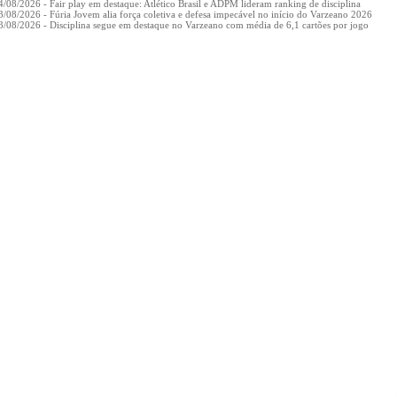
4/08/2026 - Fair play em destaque: Atlético Brasil e ADPM lideram ranking de disciplina
3/08/2026 - Fúria Jovem alia força coletiva e defesa impecável no início do Varzeano 2026
3/08/2026 - Disciplina segue em destaque no Varzeano com média de 6,1 cartões por jogo