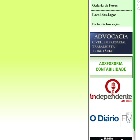
---------------------------------
0
0
Galeria de Fotos
0
---------------------------------
Local dos Jogos
---------------------------------
Ficha de Inscrição