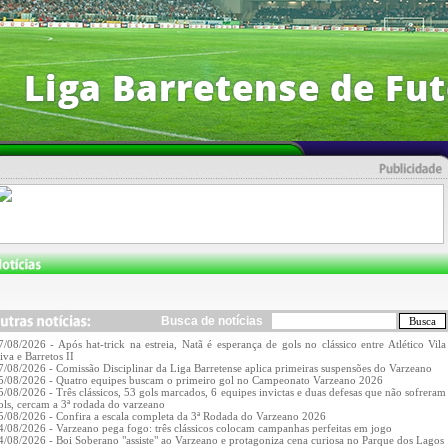
Busca de notícias
7/08/2026 - Após hat-trick na estreia, Natã é esperança de gols no clássico entre Atlético Vila
iva e Barretos II
7/08/2026 - Comissão Disciplinar da Liga Barretense aplica primeiras suspensões do Varzeano
5/08/2026 - Quatro equipes buscam o primeiro gol no Campeonato Varzeano 2026
5/08/2026 - Três clássicos, 53 gols marcados, 6 equipes invictas e duas defesas que não sofreram
ols, cercam a 3ª rodada do varzeano
5/08/2026 - Confira a escala completa da 3ª Rodada do Varzeano 2026
4/08/2026 - Varzeano pega fogo: três clássicos colocam campanhas perfeitas em jogo
4/08/2026 - Boi Soberano "assiste" ao Varzeano e protagoniza cena curiosa no Parque dos Lagos