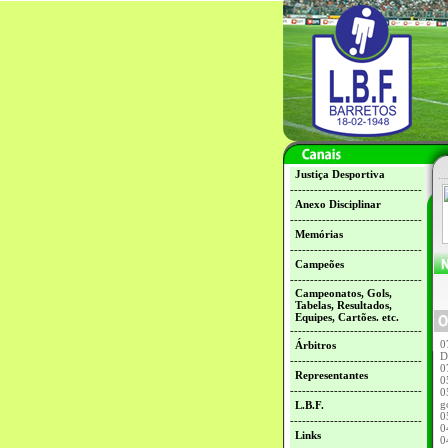
Justiça Desportiva
---------------------------------
Anexo Disciplinar
---------------------------------
Memórias
---------------------------------
Campeões
---------------------------------
Campeonatos, Gols,
Tabelas, Resultados,
Equipes, Cartões. etc.
---------------------------------
0
Árbitros
D
---------------------------------
0
Representantes
0
---------------------------------
0
g
L.B.F.
0
---------------------------------
0
Links
0