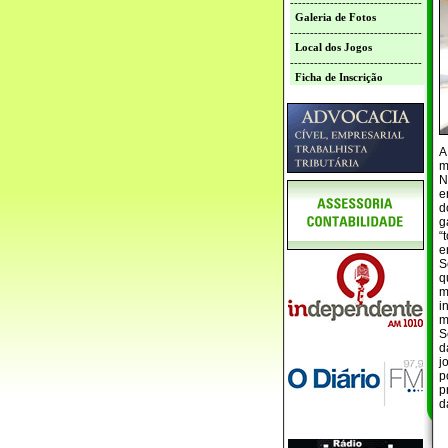
---------------------------------
Galeria de Fotos
---------------------------------
Local dos Jogos
---------------------------------
Ficha de Inscrição
A
m
N
e
d
g
“
e
S
q
m
i
m
S
d
j
p
p
d