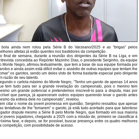
 bola ainda nem rolou pela Série B do Varzeano/2025 e as “brigas” pelos
elhores atletas já estão quentes nos bastidores da competição.
o final de semana, durante a reunião dos dirigentes da Série B na Liga, e em
ntrevista concedida ao Repórter Mazinho Dias, o presidente Serginho, da equipe
o Monte Negro, afirmou textualmente, que tem a base de sua equipe formada por
arotos e ainda assim está difícil evitar o assédio de outras equipes que tentam lhe
tomar” os garotos, sendo um deles visto de forma bastante especial pelo dirigente
m razão de seu talento.
egundo o cartola máximo do Monte Negro, “Tenho um garoto de apenas 14 anos
ue tem tudo para ser a grande revelação do campeonato, pois o menino tem
esmo um grande potencial e pretendemos inscrevê-lo para a disputa, mas por
ncrível que pareça, já apareceram outros equipes querendo levar o garoto antes
esmo da estreia dele no campeonato”, revelou.
em citar o nome da jovem promessa em questão, Serginho ressaltou que apesar
as tentativas de lhe “tomarem” o garoto, já está tudo acertado para que talentoso
ogador dispute mesmo a Série B pelo Monte Negro, que formado em sua maioria
or jovens jogadores, chegando a 2025 com a missão de, primeiro se classificar à
róxima fase, e depois, se for possível, buscar presença entre os quatro melhores
a competição, com possibilidade de acesso.