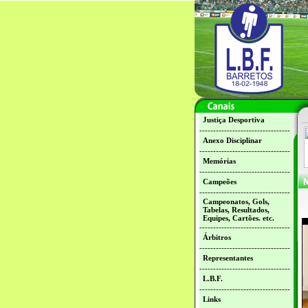
Justiça Desportiva
---------------------------------
Anexo Disciplinar
---------------------------------
Memórias
---------------------------------
Campeões
---------------------------------
Campeonatos, Gols,
Tabelas, Resultados,
Equipes, Cartões. etc.
---------------------------------
Árbitros
---------------------------------
Representantes
---------------------------------
L.B.F.
---------------------------------
Links