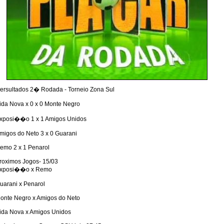
ersultados 2� Rodada - Torneio Zona Sul
ida Nova x 0 x 0 Monte Negro
xposi��o 1 x 1 Amigos Unidos
migos do Neto 3 x 0 Guarani
emo 2 x 1 Penarol
roximos Jogos- 15/03
xposi��o x Remo
uarani x Penarol
onte Negro x Amigos do Neto
ida Nova x Amigos Unidos