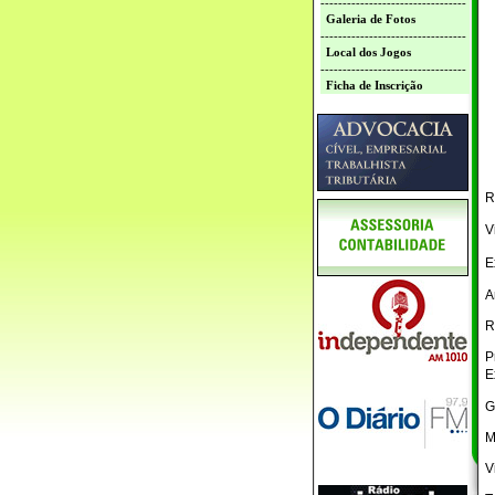
---------------------------------
Galeria de Fotos
---------------------------------
Local dos Jogos
---------------------------------
Ficha de Inscrição
R
V
E
A
R
P
E
G
M
V