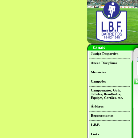
Justiça Desportiva
---------------------------------
Anexo Disciplinar
---------------------------------
Memórias
---------------------------------
Campeões
---------------------------------
Campeonatos, Gols,
Tabelas, Resultados,
Equipes, Cartões. etc.
---------------------------------
Árbitros
---------------------------------
Representantes
---------------------------------
L.B.F.
---------------------------------
Links