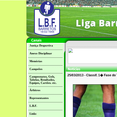
Justiça Desportiva
---------------------------------
Anexo Disciplinar
---------------------------------
Memórias
---------------------------------
Campeões
---------------------------------
25/03/2013 - Classif. 1� Fase do
Campeonatos, Gols,
Tabelas, Resultados,
Equipes, Cartões. etc.
---------------------------------
Árbitros
---------------------------------
Representantes
---------------------------------
L.B.F.
---------------------------------
Links