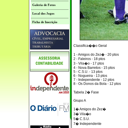
---------------------------------
Galeria de Fotos
---------------------------------
Local dos Jogos
---------------------------------
Ficha de Inscrição
Classifica��o Geral
1 - Amigos do Zez� - 20 ptos
2 - Faleiros - 18 ptos
3 - Vila�o - 17 ptos
4 - Nova Barretos - 15 ptos
5 - C.S.U. - 13 ptos
6 - Nogueira - 13 ptos
7 - Independente - 12 ptos
8 - Os Donos da Bola - 12 ptos
Tabela 2� Fase
Grupo A
1� Amigos do Zez�
3� Vila�o
5� C.S.U.
7� Independente