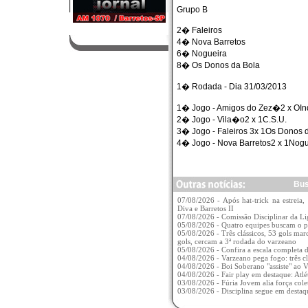
Grupo B
2� Faleiros
4� Nova Barretos
6� Nogueira
8� Os Donos da Bola
1� Rodada - Dia 31/03/2013
1� Jogo - Amigos do Zez�2 x OI
2� Jogo - Vila�o2 x 1C.S.U.
3� Jogo - Faleiros 3x 1Os Donos 
4� Jogo - Nova Barretos2 x 1Nogu
Bus
07/08/2026 - Após hat-trick na estreia, 
Diva e Barretos II
07/08/2026 - Comissão Disciplinar da Li
05/08/2026 - Quatro equipes buscam o 
05/08/2026 - Três clássicos, 53 gols mar
gols, cercam a 3ª rodada do varzeano
05/08/2026 - Confira a escala completa
04/08/2026 - Varzeano pega fogo: três c
04/08/2026 - Boi Soberano "assiste" ao 
04/08/2026 - Fair play em destaque: Atlé
03/08/2026 - Fúria Jovem alia força col
03/08/2026 - Disciplina segue em desta