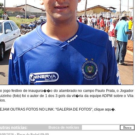
o jogo festivo de inaugura��o do alambrado no campo Paulo Prata, o Jogador
uizinho (foto) foi o autor de 1 dos 3 gols da vit�ria da equipe ADPM sobre o Vila
ios.
EJAM OUTRAS FOTOS NO LINK:
"GALERIA DE FOTOS", clique aqu�.
Busca de notícias
9/08/2026 - Placar da Rodad 09-09