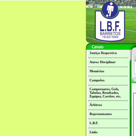
Justiça Desportiva
---------------------------------
Anexo Disciplinar
---------------------------------
Memórias
---------------------------------
Campeões
---------------------------------
Campeonatos, Gols,
Tabelas, Resultados,
Equipes, Cartões. etc.
---------------------------------
Árbitros
---------------------------------
Representantes
---------------------------------
L.B.F.
---------------------------------
Links