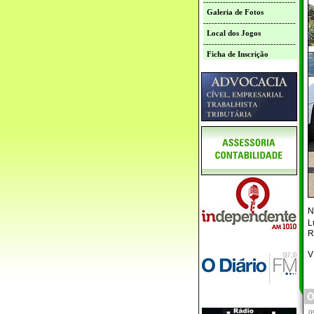
---------------------------------
Galeria de Fotos
---------------------------------
Local dos Jogos
---------------------------------
Ficha de Inscrição
N
L
R
V
0