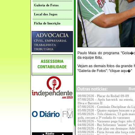
---------------------------------
Galeria de Fotos
---------------------------------
Local dos Jogos
---------------------------------
Ficha de Inscrição
Paulo Maia do programa "Gola�o" 
da equipe Ibitu.
Vejam as demais fotos da grande 
"Galeria de Fotos":
"clique aqu�"
Bus
09/08/2026 - Placar da Rodad 09-09
07/08/2026 - Após hat-trick na estreia, 
Diva e Barretos II
07/08/2026 - Comissão Disciplinar da Li
05/08/2026 - Quatro equipes buscam o 
05/08/2026 - Três clássicos, 53 gols mar
gols, cercam a 3ª rodada do varzeano
04/08/2026 - Varzeano pega fogo: três c
04/08/2026 - Boi Soberano "assiste" ao 
04/08/2026 - Fair play em destaque: Atlé
03/08/2026 - Fúria Jovem alia força col