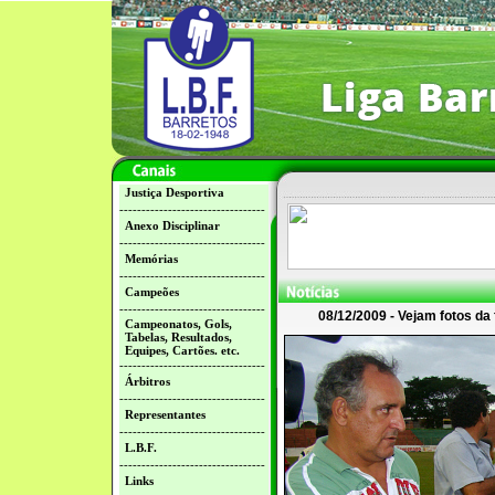
Justiça Desportiva
---------------------------------
Anexo Disciplinar
---------------------------------
Memórias
---------------------------------
Campeões
---------------------------------
08/12/2009 - Vejam fotos da 
Campeonatos, Gols,
Tabelas, Resultados,
Equipes, Cartões. etc.
---------------------------------
Árbitros
---------------------------------
Representantes
---------------------------------
L.B.F.
---------------------------------
Links