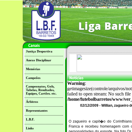
Justiça Desportiva
---------------------------------
Anexo Disciplinar
---------------------------------
Memórias
---------------------------------
Campeões
---------------------------------
Warning
:
Campeonatos, Gols,
getimagesize(controle/arquivos/no
Tabelas, Resultados,
failed to open stream: No such file 
Equipes, Cartões. etc.
---------------------------------
/home/futebolbarretos/www/ver_
Árbitros
02/12/2009 - Willian, zagueiro
---------------------------------
Representantes
---------------------------------
L.B.F.
O zagueiro e capit�o do Corinthians 
---------------------------------
Franca e recebeu homenagem com o
Links
personalidades do esporte. Na foto Dr